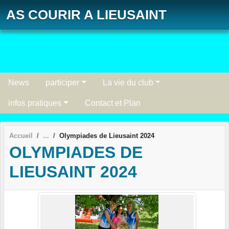
Panneau de gestion des cookies
AS COURIR A LIEUSAINT
News
participer
La vie du club
infos pratiques
Contact et Plan
Accueil
Olympiades de Lieusaint 2024
OLYMPIADES DE
LIEUSAINT 2024