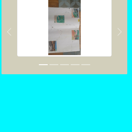
Précedent
Suiva