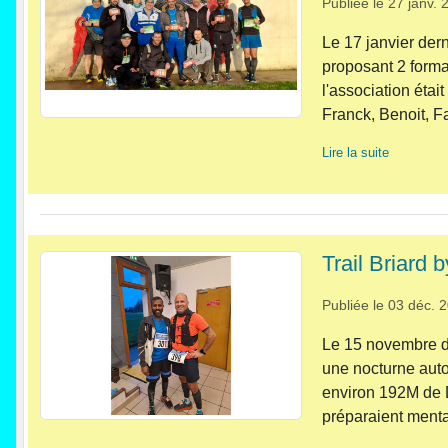
Publiée le
27 janv. 
Le 17 janvier dern
proposant 2 format
l'association éta
Franck, Benoit, Fa
Lire la suite
Trail Briard 
Publiée le
03 déc. 
Le 15 novembre der
une nocturne auto
environ 192M de D
préparaient menta