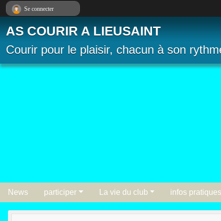
Panneau de gestion des cookies
Se connecter
AS COURIR A LIEUSAINT
Courir pour le plaisir, chacun à son rythm
News
participer
La vie du club
infos pratique