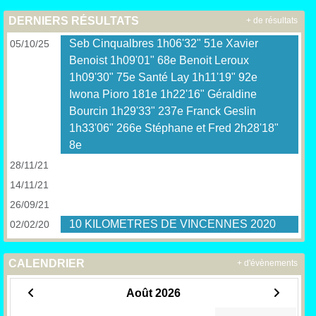
DERNIERS RÉSULTATS
+ de résultats
Seb Cinqualbres 1h06'32" 51e Xavier
05/10/25
Benoist 1h09'01" 68e Benoit Leroux
1h09'30" 75e Santé Lay 1h11'19" 92e
Iwona Pioro 181e 1h22'16" Géraldine
Bourcin 1h29'33" 237e Franck Geslin
1h33'06" 266e Stéphane et Fred 2h28'18"
8e
28/11/21
14/11/21
26/09/21
10 KILOMETRES DE VINCENNES 2020
02/02/20
CALENDRIER
+ d'évènements
Août 2026