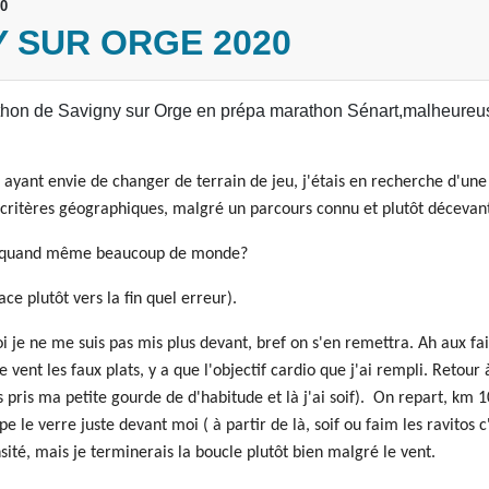
0
 SUR ORGE 2020
athon de Savigny sur Orge en prépa marathon Sénart,malheure
t ayant envie de changer de terrain de jeu, j'étais en recherche d'une
s critères géographiques, malgré un parcours connu et plutôt décevan
u y’a quand même beaucoup de monde?
ce plutôt vers la fin quel erreur).
oi je ne me suis pas mis plus devant, bref on s'en remettra. Ah aux fa
e vent les faux plats, y a que l'objectif cardio que j'ai rempli. Retour
as pris ma petite gourde de d'habitude et là j'ai soif). On repart, km 1
e le verre juste devant moi ( à partir de là, soif ou faim les ravitos 
sité, mais je terminerais la boucle plutôt bien malgré le vent.