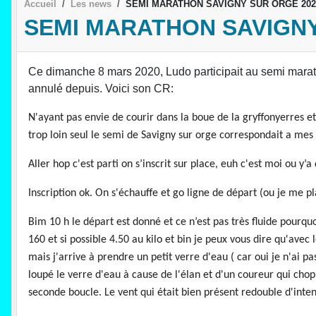
Accueil
Les news
SEMI MARATHON SAVIGNY SUR ORGE 202
SEMI MARATHON SAVIGNY
Ce dimanche 8 mars 2020, Ludo participait au semi mar
annulé depuis. Voici son CR:
N'ayant pas envie de courir dans la boue de la gryffonyerres e
trop loin seul le semi de Savigny sur orge correspondait a me
Aller hop c'est parti on s’inscrit sur place, euh c'est moi o
Inscription ok. On s'échauffe et go ligne de départ (ou je me pla
Bim 10 h le départ est donné et ce n’est pas très fluide pourqu
160 et si possible 4.50 au kilo et bin je peux vous dire qu'avec l
mais j'arrive à prendre un petit verre d'eau ( car oui je n'ai p
loupé le verre d'eau à cause de l'élan et d'un coureur qui chopp
seconde boucle. Le vent qui était bien présent redouble d'inten