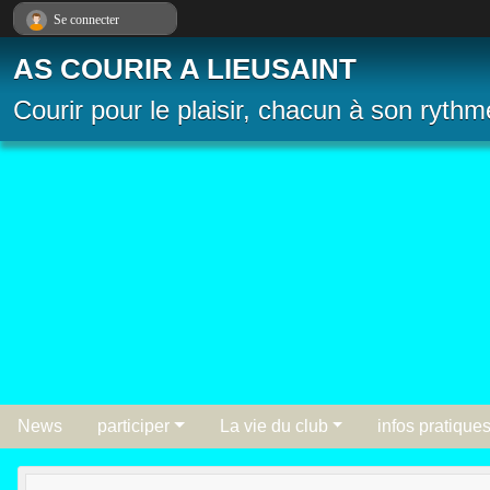
Panneau de gestion des cookies
Se connecter
AS COURIR A LIEUSAINT
Courir pour le plaisir, chacun à son rythm
News
participer
La vie du club
infos pratique