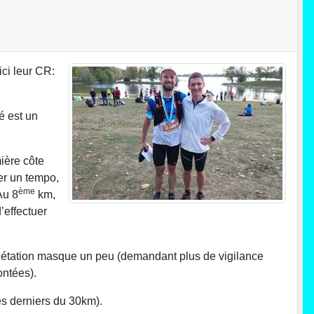
ci leur CR:
é est un
ière côte
xer un tempo,
ème
Au 8
km,
’effectuer
végétation masque un peu (demandant plus de vigilance
ontées).
es derniers du 30km).