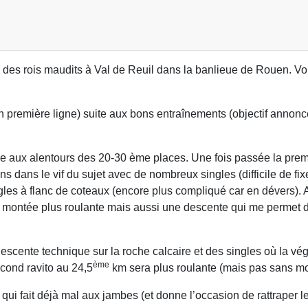
 des rois maudits à Val de Reuil dans la banlieue de Rouen. Voi
n première ligne) suite aux bons entraînements (objectif annonc
nne aux alentours des 20-30 ème places. Une fois passée la prem
ons dans le vif du sujet avec de nombreux singles (difficile de fi
gles à flanc de coteaux (encore plus compliqué car en dévers). 
ne montée plus roulante mais aussi une descente qui me permet d
 descente technique sur la roche calcaire et des singles où la 
ème
econd ravito au 24,5
km sera plus roulante (mais pas sans m
qui fait déjà mal aux jambes (et donne l’occasion de rattraper l