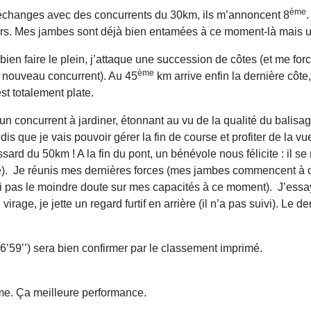
ème
 échanges avec des concurrents du 30km, ils m’annoncent 8
.
rs. Mes jambes sont déjà bien entamées à ce moment-là mais une 
 bien faire le plein, j’attaque une succession de côtes (et me 
ème
n nouveau concurrent). Au 45
km arrive enfin la dernière côte
st totalement plate.
un concurrent à jardiner, étonnant au vu de la qualité du balisa
 dis que je vais pouvoir gérer la fin de course et profiter de la v
rd du 50km ! A la fin du pont, un bénévole nous félicite : il se
ale). Je réunis mes dernières forces (mes jambes commencent à c
ai pas le moindre doute sur mes capacités à ce moment). J’essaye
virage, je jette un regard furtif en arrière (il n’a pas suivi). Le
’59’’) sera bien confirmer par le classement imprimé.
eme. Ça meilleure performance.