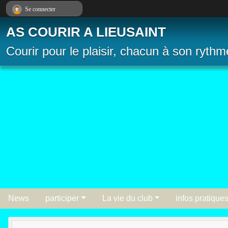
Panneau de gestion des cookies
Se connecter
AS COURIR A LIEUSAINT
Courir pour le plaisir, chacun à son rythm
News
participer
La vie du club
infos pratique