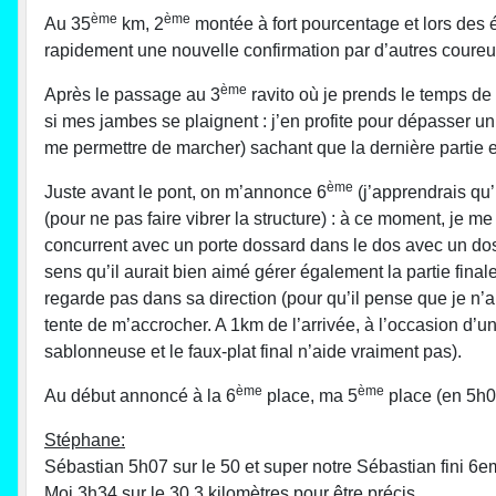
ème
ème
Au 35
km, 2
montée à fort pourcentage et lors des
rapidement une nouvelle confirmation par d’autres coureu
ème
Après le passage au 3
ravito où je prends le temps de
si mes jambes se plaignent : j’en profite pour dépasser u
me permettre de marcher) sachant que la dernière partie e
ème
Juste avant le pont, on m’annonce 6
(j’apprendrais qu’
(pour ne pas faire vibrer la structure) : à ce moment, je me
concurrent avec un porte dossard dans le dos avec un dossa
sens qu’il aurait bien aimé gérer également la partie fin
regarde pas dans sa direction (pour qu’il pense que je n’
tente de m’accrocher. A 1km de l’arrivée, à l’occasion d’un 
sablonneuse et le faux-plat final n’aide vraiment pas).
ème
ème
Au début annoncé à la 6
place, ma 5
place (en 5h06
Stéphane:
Sébastian 5h07 sur le 50 et super notre Sébastian fini 6
Moi 3h34 sur le 30.3 kilomètres pour être précis.