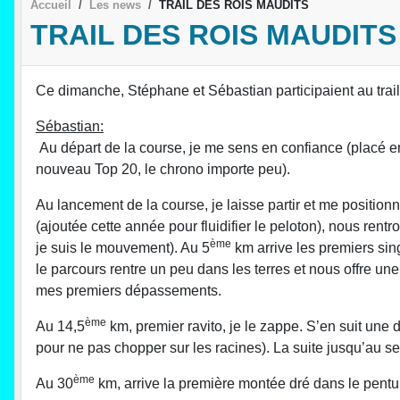
Accueil
Les news
TRAIL DES ROIS MAUDITS
TRAIL DES ROIS MAUDITS
Ce dimanche, Stéphane et Sébastian participaient au trail
Sébastian:
Au départ de la course, je me sens en confiance (placé e
nouveau Top 20, le chrono importe peu).
Au lancement de la course, je laisse partir et me positio
(ajoutée cette année pour fluidifier le peloton), nous rentr
ème
je suis le mouvement). Au 5
km arrive les premiers sin
le parcours rentre un peu dans les terres et nous offre u
mes premiers dépassements.
ème
Au 14,5
km, premier ravito, je le zappe. S’en suit une
pour ne pas chopper sur les racines). La suite jusqu’au s
ème
Au 30
km, arrive la première montée dré dans le pentu 