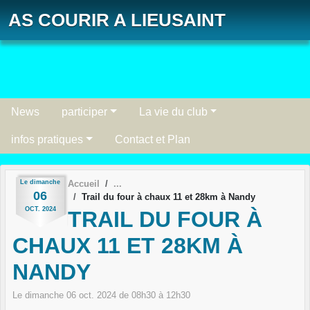
Panneau de gestion des cookies
AS COURIR A LIEUSAINT
News
participer
La vie du club
infos pratiques
Contact et Plan
Le
dimanche
Accueil
06
Trail du four à chaux 11 et 28km à Nandy
OCT.
2024
TRAIL DU FOUR À
CHAUX 11 ET 28KM À
NANDY
Le
dimanche
06
oct.
2024
de 08h30 à 12h30