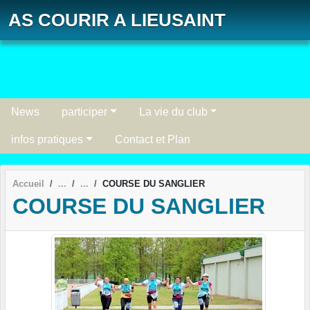
Panneau de gestion des cookies
AS COURIR A LIEUSAINT
News
participer
La vie du club
infos pratiques
Contact et Plan
Accueil
COURSE DU SANGLIER
COURSE DU SANGLIER