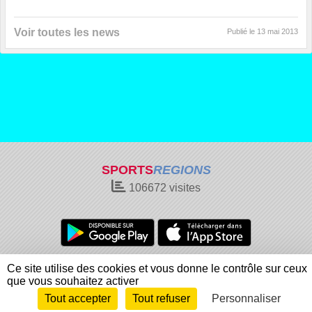
Voir toutes les news
Publié le
13 mai 2013
SPORTS
REGIONS
106672
visites
Charte cookies
Gestion des cookies
Ce site utilise des cookies et vous donne le contrôle sur ceux
Informations légales
Signaler un contenu inapproprié
que vous souhaitez activer
Tout accepter
Tout refuser
Personnaliser
Envie de participer ?
Connexion