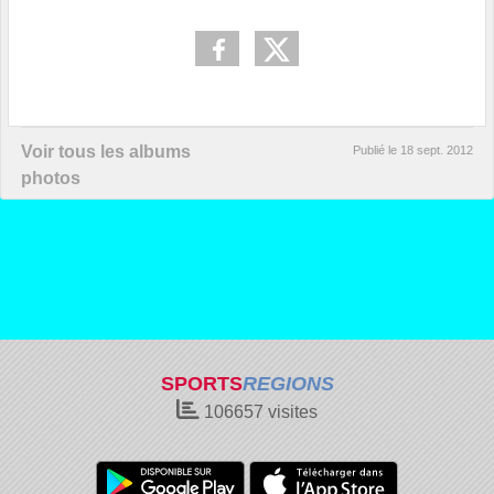
Voir tous les albums
Publié le
18 sept. 2012
photos
SPORTS
REGIONS
106657
visites