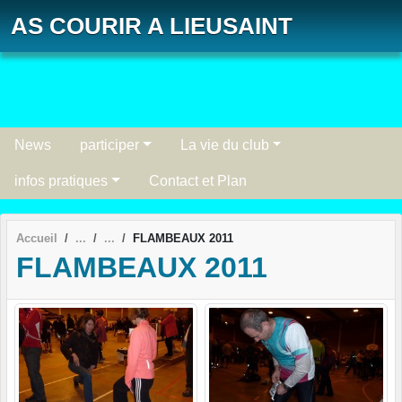
Panneau de gestion des cookies
AS COURIR A LIEUSAINT
News
participer
La vie du club
infos pratiques
Contact et Plan
Accueil
FLAMBEAUX 2011
FLAMBEAUX 2011