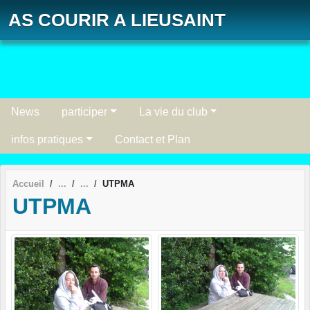
Panneau de gestion des cookies
AS COURIR A LIEUSAINT
News
participer
La vie du club
infos pratiques
Contact et Plan
Accueil
UTPMA
UTPMA