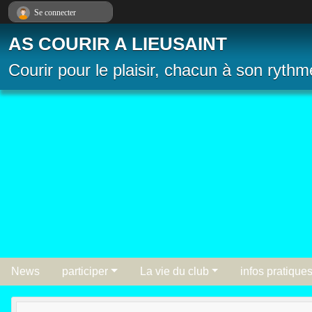
Panneau de gestion des cookies
Se connecter
AS COURIR A LIEUSAINT
Courir pour le plaisir, chacun à son rythm
News
participer
La vie du club
infos pratique