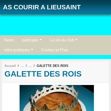
Panneau de gestion des cookies
AS COURIR A LIEUSAINT
News
participer
La vie du club
infos pratiques
Contact et Plan
Accueil
GALETTE DES ROIS
GALETTE DES ROIS