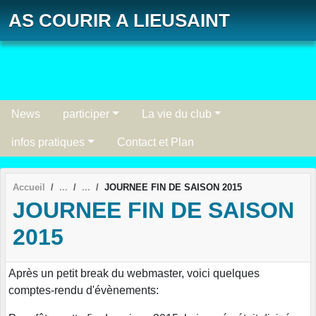
Panneau de gestion des cookies
AS COURIR A LIEUSAINT
News
participer
La vie du club
infos pratiques
Contact et Plan
Accueil
JOURNEE FIN DE SAISON 2015
JOURNEE FIN DE SAISON
2015
Après un petit break du webmaster, voici quelques
comptes-rendu d'évènements: