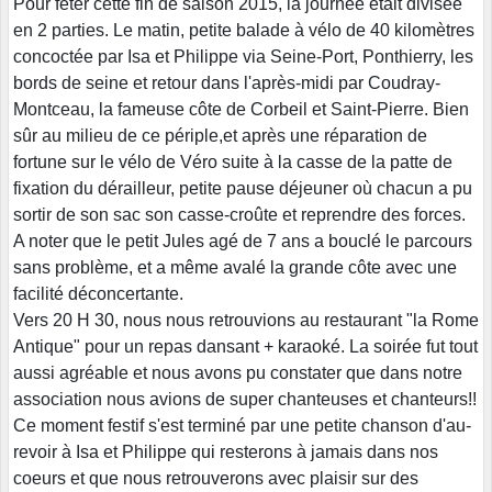
Pour fêter cette fin de saison 2015, la journée était divisée
en 2 parties. Le matin, petite balade à vélo de 40 kilomètres
concoctée par Isa et Philippe via Seine-Port, Ponthierry, les
bords de seine et retour dans l'après-midi par Coudray-
Montceau, la fameuse côte de Corbeil et Saint-Pierre. Bien
sûr au milieu de ce périple,et après une réparation de
fortune sur le vélo de Véro suite à la casse de la patte de
fixation du dérailleur, petite pause déjeuner où chacun a pu
sortir de son sac son casse-croûte et reprendre des forces.
A noter que le petit Jules agé de 7 ans a bouclé le parcours
sans problème, et a même avalé la grande côte avec une
facilité déconcertante.
Vers 20 H 30, nous nous retrouvions au restaurant "la Rome
Antique" pour un repas dansant + karaoké. La soirée fut tout
aussi agréable et nous avons pu constater que dans notre
association nous avions de super chanteuses et chanteurs!!
Ce moment festif s'est terminé par une petite chanson d'au-
revoir à Isa et Philippe qui resterons à jamais dans nos
coeurs et que nous retrouverons avec plaisir sur des