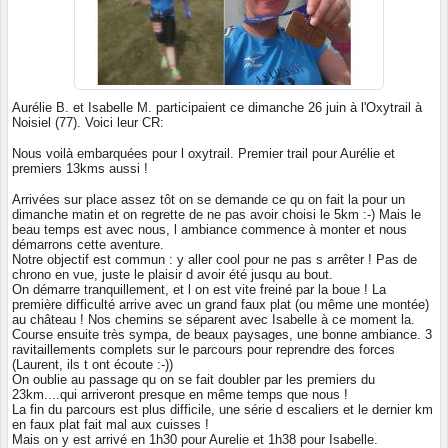
Aurélie B. et Isabelle M. participaient ce dimanche 26 juin à l'Oxytrail à
Noisiel (77). Voici leur CR:
Nous voilà embarquées pour l oxytrail. Premier trail pour Aurélie et
premiers 13kms aussi !
Arrivées sur place assez tôt on se demande ce qu on fait la pour un
dimanche matin et on regrette de ne pas avoir choisi le 5km :-) Mais le
beau temps est avec nous, l ambiance commence à monter et nous
démarrons cette aventure.
Notre objectif est commun : y aller cool pour ne pas s arrêter ! Pas de
chrono en vue, juste le plaisir d avoir été jusqu au bout.
On démarre tranquillement, et l on est vite freiné par la boue ! La
première difficulté arrive avec un grand faux plat (ou même une montée)
au château ! Nos chemins se séparent avec Isabelle à ce moment la.
Course ensuite très sympa, de beaux paysages, une bonne ambiance. 3
ravitaillements complets sur le parcours pour reprendre des forces
(Laurent, ils t ont écoute :-))
On oublie au passage qu on se fait doubler par les premiers du
23km....qui arriveront presque en même temps que nous !
La fin du parcours est plus difficile, une série d escaliers et le dernier km
en faux plat fait mal aux cuisses !
Mais on y est arrivé en 1h30 pour Aurelie et 1h38 pour Isabelle.