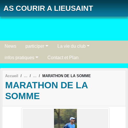
Panneau de gestion des cookies
AS COURIR A LIEUSAINT
News
participer
La vie du club
infos pratiques
Contact et Plan
Accueil
MARATHON DE LA SOMME
MARATHON DE LA
SOMME