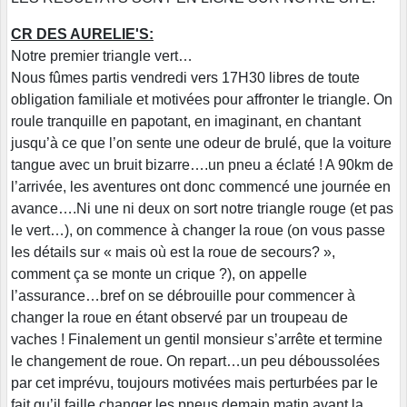
CR DES AURELIE'S:
Notre premier triangle vert…
Nous fûmes partis vendredi vers 17H30 libres de toute
obligation familiale et motivées pour affronter le triangle. On
roule tranquille en papotant, en imaginant, en chantant
jusqu’à ce que l’on sente une odeur de brulé, que la voiture
tangue avec un bruit bizarre….un pneu a éclaté ! A 90km de
l’arrivée, les aventures ont donc commencé une journée en
avance….Ni une ni deux on sort notre triangle rouge (et pas
le vert…), on commence à changer la roue (on vous passe
les détails sur « mais où est la roue de secours? »,
comment ça se monte un crique ?), on appelle
l’assurance…bref on se débrouille pour commencer à
changer la roue en étant observé par un troupeau de
vaches ! Finalement un gentil monsieur s’arrête et termine
le changement de roue. On repart…un peu déboussolées
par cet imprévu, toujours motivées mais perturbées par le
fait qu’il faille changer les pneus demain matin avant la