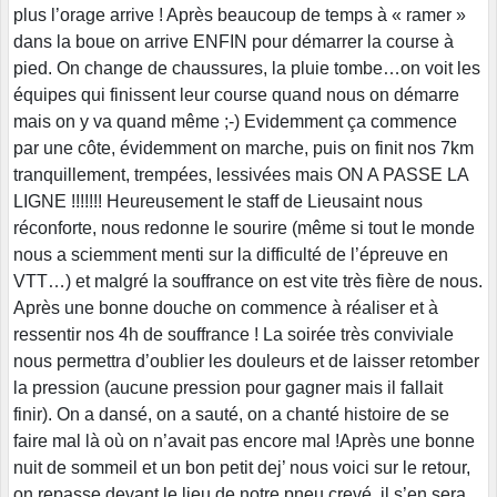
plus l’orage arrive ! Après beaucoup de temps à « ramer »
dans la boue on arrive ENFIN pour démarrer la course à
pied. On change de chaussures, la pluie tombe…on voit les
équipes qui finissent leur course quand nous on démarre
mais on y va quand même ;-) Evidemment ça commence
par une côte, évidemment on marche, puis on finit nos 7km
tranquillement, trempées, lessivées mais ON A PASSE LA
LIGNE !!!!!!! Heureusement le staff de Lieusaint nous
réconforte, nous redonne le sourire (même si tout le monde
nous a sciemment menti sur la difficulté de l’épreuve en
VTT…) et malgré la souffrance on est vite très fière de nous.
Après une bonne douche on commence à réaliser et à
ressentir nos 4h de souffrance ! La soirée très conviviale
nous permettra d’oublier les douleurs et de laisser retomber
la pression (aucune pression pour gagner mais il fallait
finir). On a dansé, on a sauté, on a chanté histoire de se
faire mal là où on n’avait pas encore mal !Après une bonne
nuit de sommeil et un bon petit dej’ nous voici sur le retour,
on repasse devant le lieu de notre pneu crevé, il s’en sera