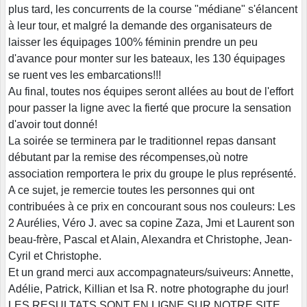
plus tard, les concurrents de la course "médiane" s'élancent
à leur tour, et malgré la demande des organisateurs de
laisser les équipages 100% féminin prendre un peu
d'avance pour monter sur les bateaux, les 130 équipages
se ruent ves les embarcations!!!
Au final, toutes nos équipes seront allées au bout de l'effort
pour passer la ligne avec la fierté que procure la sensation
d'avoir tout donné!
La soirée se terminera par le traditionnel repas dansant
débutant par la remise des récompenses,où notre
association remportera le prix du groupe le plus représenté.
A ce sujet, je remercie toutes les personnes qui ont
contribuées à ce prix en concourant sous nos couleurs: Les
2 Aurélies, Véro J. avec sa copine Zaza, Jmi et Laurent son
beau-frère, Pascal et Alain, Alexandra et Christophe, Jean-
Cyril et Christophe.
Et un grand merci aux accompagnateurs/suiveurs: Annette,
Adélie, Patrick, Killian et Isa R. notre photographe du jour!
LES RESULTATS SONT EN LIGNE SUR NOTRE SITE.