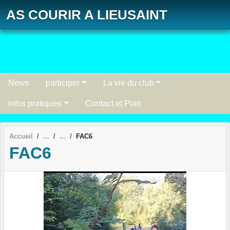
Panneau de gestion des cookies
AS COURIR A LIEUSAINT
News
participer
La vie du club
infos pratiques
Contact et Plan
Accueil
FAC6
FAC6