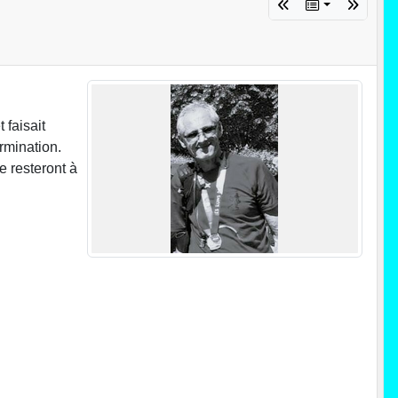
 faisait
rmination.
e resteront à