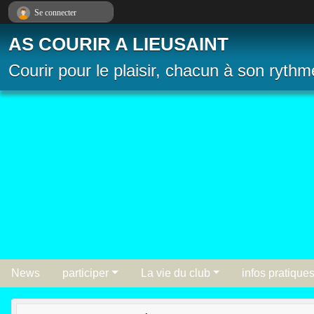
Panneau de gestion des cookies
Se connecter
AS COURIR A LIEUSAINT
Courir pour le plaisir, chacun à son rythm
News
participer
La vie du club
infos pratique