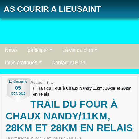
Panneau de gestion des cookies
AS COURIR A LIEUSAINT
News
participer
La vie du club
infos pratiques
Contact et Plan
Le
dimanche
Accueil
05
Trail du Four à Chaux Nandy/11km, 28km et 28km
en relais
OCT.
2025
TRAIL DU FOUR À
CHAUX NANDY/11KM,
28KM ET 28KM EN RELAIS
Le
dimanche
05
oct.
2025
de 08h30 à 12h