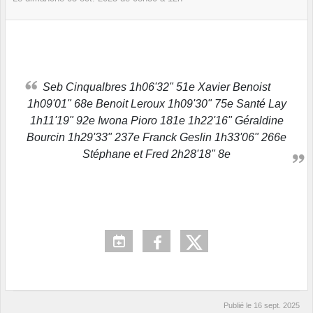
Seb Cinqualbres 1h06'32" 51e Xavier Benoist
1h09'01" 68e Benoit Leroux 1h09'30" 75e Santé Lay
1h11'19" 92e Iwona Pioro 181e 1h22'16" Géraldine
Bourcin 1h29'33" 237e Franck Geslin 1h33'06" 266e
Stéphane et Fred 2h28'18" 8e
Publié le
16 sept. 2025