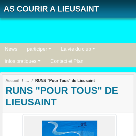
Panneau de gestion des cookies
AS COURIR A LIEUSAINT
News
participer
La vie du club
infos pratiques
Contact et Plan
Accueil
RUNS "Pour Tous" de Lieusaint
RUNS "POUR TOUS" DE
LIEUSAINT