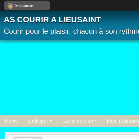
Panneau de gestion des cookies
Se connecter
AS COURIR A LIEUSAINT
Courir pour le plaisir, chacun à son rythm
News
participer
La vie du club
infos pratique