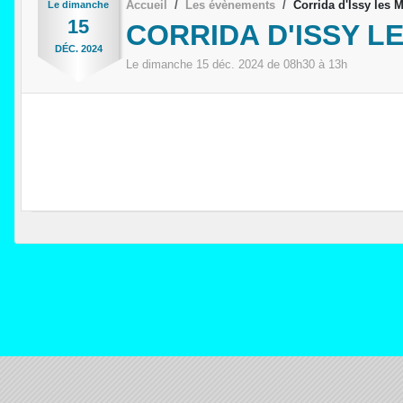
Accueil
Les évènements
Corrida d'Issy les
Le
dimanche
15
CORRIDA D'ISSY L
DÉC.
2024
Le
dimanche
15
déc.
2024
de 08h30 à 13h