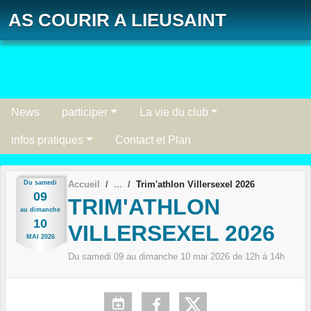
Panneau de gestion des cookies
AS COURIR A LIEUSAINT
News
participer
La vie du club
infos pratiques
Contact et Plan
Du
samedi
Accueil
Trim'athlon Villersexel 2026
09
TRIM'ATHLON
au
dimanche
10
VILLERSEXEL 2026
MAI
2026
Du
samedi
09
au
dimanche
10
mai
2026
de 12h à 14h