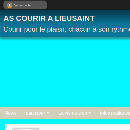
Panneau de gestion des cookies
Se connecter
AS COURIR A LIEUSAINT
Courir pour le plaisir, chacun à son rythm
News
participer
La vie du club
infos pratique